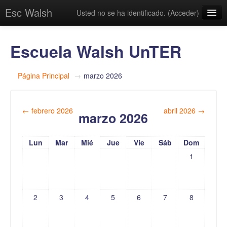
Esc Walsh
Usted no se ha identificado. (
Acceder
)
Escuela Walsh UnTER
Página Principal
→
marzo 2026
←
febrero 2026
abril 2026
→
marzo 2026
Lun
Mar
Mié
Jue
Vie
Sáb
Dom
1
2
3
4
5
6
7
8