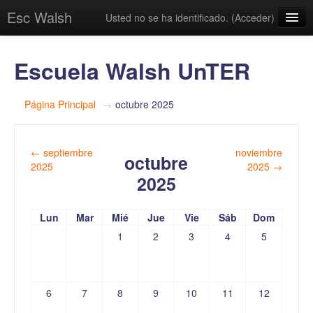
Esc Walsh
Usted no se ha identificado. (
Acceder
)
Escuela Walsh UnTER
Página Principal
→
octubre 2025
←
septiembre
noviembre
octubre
2025
2025
→
2025
Lun
Mar
Mié
Jue
Vie
Sáb
Dom
1
2
3
4
5
6
7
8
9
10
11
12