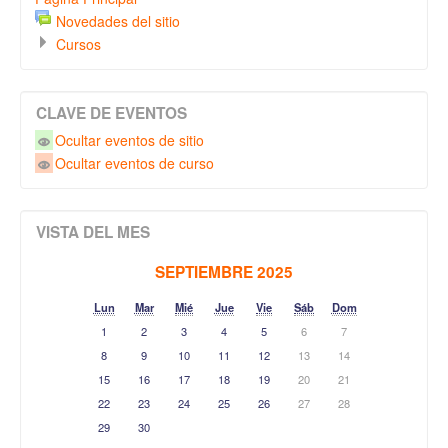
Novedades del sitio
Cursos
CLAVE DE EVENTOS
Ocultar eventos de sitio
Ocultar eventos de curso
VISTA DEL MES
SEPTIEMBRE 2025
Lun
Mar
Mié
Jue
Vie
Sáb
Dom
1
2
3
4
5
6
7
8
9
10
11
12
13
14
15
16
17
18
19
20
21
22
23
24
25
26
27
28
29
30